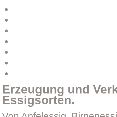
Start
Apfelsaft
Essig
Service
Preise
Unternehmen
Öffnungszeiten
Erzeugung und Verk
Essigsorten.
Von Apfelessig, Birnenessi