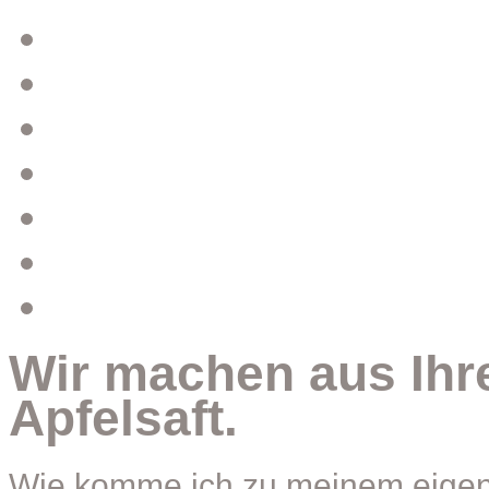
Start
Apfelsaft
Essig
Service
Preise
Unternehmen
Öffnungszeiten
Wir machen aus Ihre
Apfelsaft.
Wie komme ich zu meinem eigene